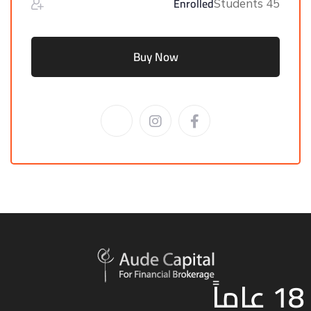
Enrolled
45 Students
Buy Now
18 عاماً