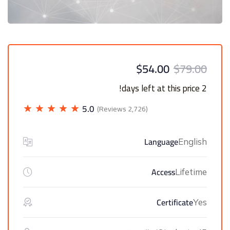
$54.00
$79.00
2 days left at this price!
5.0
(2,726 Reviews)
Language
English
Access
Lifetime
Certificate
Yes