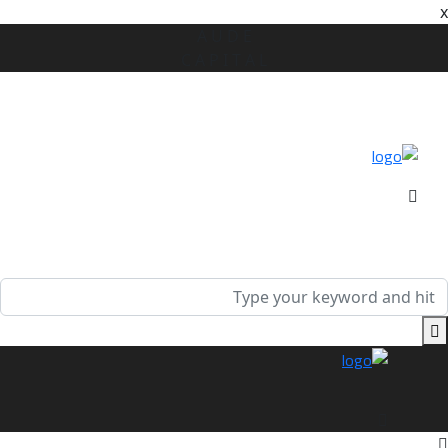
A
U
D
E
C
A
P
I
T
A
L