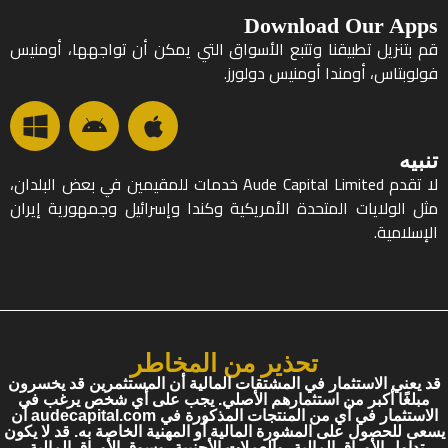
Download Our App
م بتنزيل تطبيقنا وتتبع الأسواق التي يمكن أن تواجهها، أومنيس
ولوبتاس، أومندا أومنيس دولورز.
نبيه
لا تقدم Aude Capital Limited خدمات للمقيمين في بعض البلدان،
ثل الولايات المتحدة الأمريكية وكندا وإسرائيل وجمهورية إيران
لإسلامية.
تحذير من المخاطر
د يعني الاستثمار في المشتقات المالية أن المستثمرين قد يخسرون
مبلغًا أكبر من استثمارهم الأصلي. يجب على أي شخص يرغب في
الاستثمار في أي من المنتجات المذكورة في audecapital.com أن
عى للحصول على المشورة المالية أو المهنية الخاصة به. قد لا يكون
تداول الأوراق المالية، والعملات الأجنبية، وسوق الأوراق المالية،