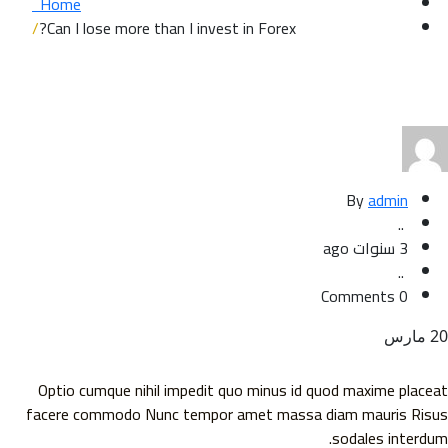
Home
Can I lose more than I invest in Forex?
By
admin
..
3 سنوات ago
..
0 Comments
رس
Optio cumque nihil impedit quo minus id quod maxime place
facere commodo Nunc tempor amet massa diam mauris Ris
sodales interdu