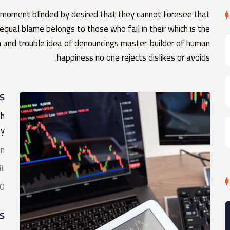
 moment blinded by desired that they cannot foresee that
equal blame belongs to those who fail in their which is the
n and trouble idea of denouncings master-builder of human
happiness no one rejects dislikes or avoids.
s
gh
y.
on
it
00
s