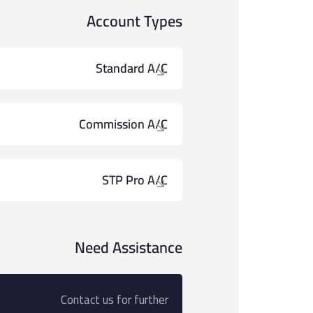
Account Types
Standard A/c
Commission A/c
STP Pro A/c
Need Assistance
Contact us for further