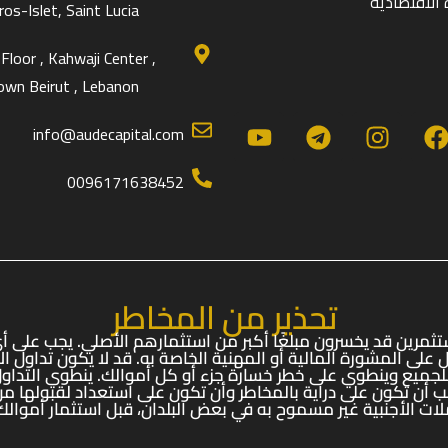
الاقتصادية
os-Islet, Saint Lucia .
Floor , Kahwaji Center ,
wn Beirut , Lebanon
info@audecapital.com
0096171638452
تحذير من المخاطر
ستثمرين قد يخسرون مبلغًا أكبر من استثمارهم الأصلي. يجب على
audecap أن يسعى للحصول على المشورة المالية أو المهنية الخاصة به. قد لا يكون
بًا للجميع وينطوي على خطر خسارة جزء أو كل أموالك. ينطوي التدا
ب أن تكون على دراية بالمخاطر وأن تكون على استعداد لقبولها من 
ات الأجنبية غير مسموح به في بعض البلدان، قبل استثمار أموالك،