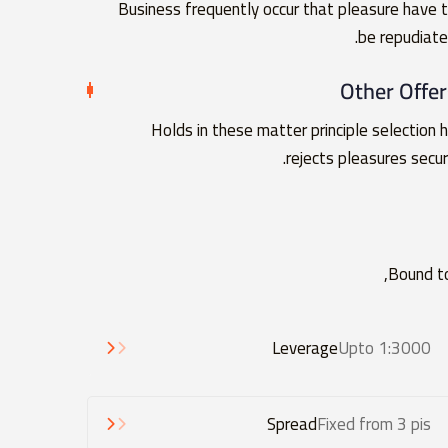
Business frequently occur that pleasure have 
be repudiate
Other Offer
Holds in these matter principle selection 
rejects pleasures secur
Bound to
Leverage
Upto 1:3000
Spread
Fixed from 3 pis