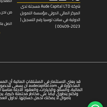
المفكرة 
شركة Aude Capital LTD مسجلة لدى
من نحن
المركز المالي الدولي مؤسسة التمويل
الدولية في سانت لوسيا رقم التسجيل (
اتصل بنا
2023-00409 )
قد يعني الاستثمار في المشتقات المالية أن الم
المذكورة في ital.com
المالية، والسلع، والخيارات، والعقود الآجلة مناس
ولكنه ينطوي أيضًا على مخاطر محتملة كبيرة. يج
بأموال لا يمكنك تحمل خسارتها. تداول العمل