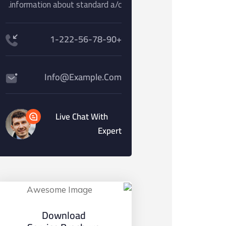
information about standard a/c.
+1-222-56-78-90
Info@example.com
Live Chat With
Expert
Download