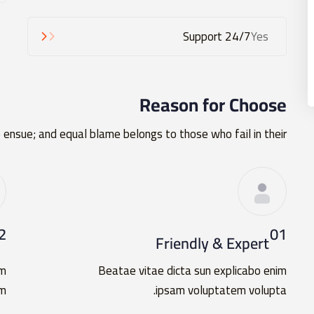
24/7 Support
Yes
Reason for Choose
ensue; and equal blame belongs to those who fail in their,
2
01
Friendly & Expert
em
Beatae vitae dicta sun explicabo enim
m.
ipsam voluptatem volupta.