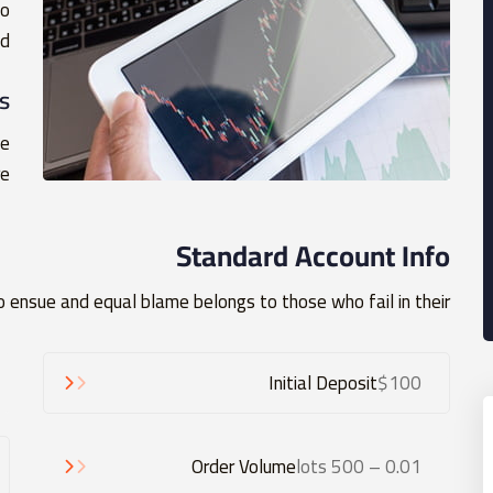
to
d.
s
he
e.
Standard Account Info
 ensue and equal blame belongs to those who fail in their,
Initial Deposit
$100
Order Volume
0.01 – 500 lots