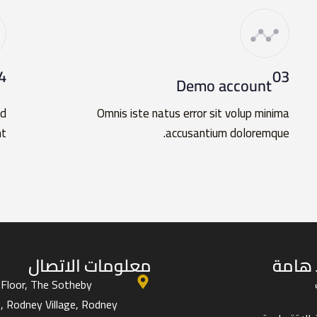
4
03
Demo account
ed
Omnis iste natus error sit volup minima
t.
accusantium doloremque.
 هامة
معلومات الاتصال
Floor, The Sotheby
g, Rodney Village, Rodney