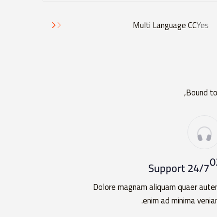
Multi Language CC
Yes
Bound to 
0
24/7 Support
Dolore magnam aliquam quaer aut
enim ad minima venia